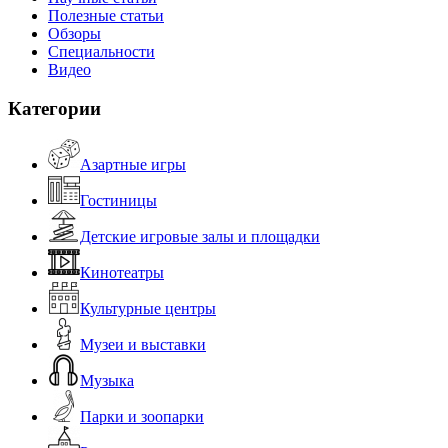
Полезные статьи
Обзоры
Специальности
Видео
Категории
Азартные игры
Гостиницы
Детские игровые залы и площадки
Кинотеатры
Культурные центры
Музеи и выставки
Музыка
Парки и зоопарки