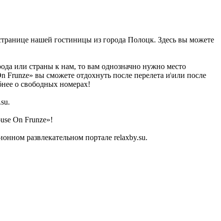
а странице нашей гостиницы из города Полоцк. Здесь вы можете
рода или страны к нам, то вам однозначно нужно место
n Frunze» вы сможете отдохнуть после перелета и\или после
бнее о свободных номерах!
su.
use On Frunze»!
нном развлекательном портале relaxby.su.