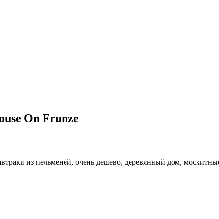
ouse On Frunze
завтраки из пельменей, очень дешево, деревянный дом, москитны