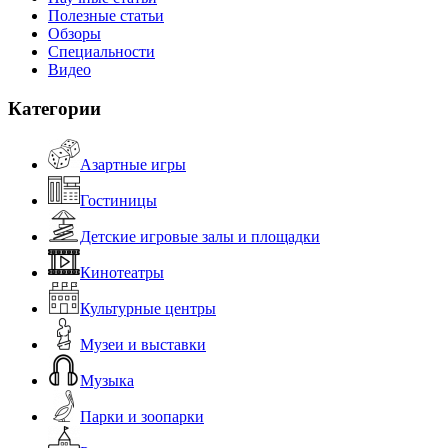
Полезные статьи
Обзоры
Специальности
Видео
Категории
Азартные игры
Гостиницы
Детские игровые залы и площадки
Кинотеатры
Культурные центры
Музеи и выставки
Музыка
Парки и зоопарки