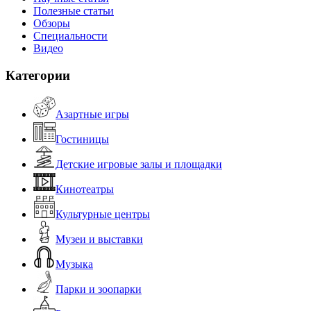
Полезные статьи
Обзоры
Специальности
Видео
Категории
Азартные игры
Гостиницы
Детские игровые залы и площадки
Кинотеатры
Культурные центры
Музеи и выставки
Музыка
Парки и зоопарки