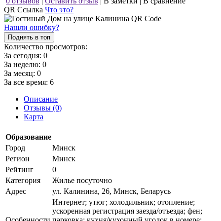
0 отзывов
|
Оставить отзыв
|
В заметки
|
В сравнение
QR Ссылка
Что это?
Нашли ошибку?
Поднять в топ
Количество просмотров:
За сегодня:
0
За неделю:
0
За месяц:
0
За все время:
6
Описание
Отзывы (0)
Карта
Образование
Город
Минск
Регион
Минск
Рейтинг
0
Категория
Жилье посуточно
Адрес
ул. Калинина, 26, Минск, Беларусь
Интернет; утюг; холодильник; отопление;
ускоренная регистрация заезда/отъезда; фен;
Особенности
парковка; кухня/кухонный уголок в номере;