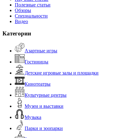
Полезные статьи
Обзоры
Специальности
Видео
Категории
Азартные игры
Гостиницы
Детские игровые залы и площадки
Кинотеатры
Культурные центры
Музеи и выставки
Музыка
Парки и зоопарки