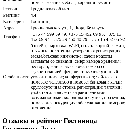
номера, уютно, мебель, хороший ремонт
Регион
Гродненская область
Рейтинг
4.4
Категория
Гостиница
Адрес
Грюнвальдская ул., 1, Лида, Беларусь
+375 44 599-59-49, +375 15 452-69-95, +375 15
Телефон
452-69-94, +375 29 450-40-79, +375 15 452-06-92
бассейн; парковка; Wi-Fi; оплата картой; камин;
пляжные полотенца; ускоренная регистрация
заезда/отъезда; химчистка; салон красоты;
автоматы со снэками; сейф; камера хранения;
ресторан; консьерж-сервис; номера со
звукоизоляцией; фен; лифт; кухня/кухонный
Особенности
уголок в номере; конференц-зал; чай/кофе в
номерах; телевизор в номере; банкомат; халат;
круглосуточная стойка регистрации; тапочки;
удобства для людей с ограниченными
возможностями; холодильник; утюг; прачечная;
номера для некурящих; обслуживание номеров;
отопление
Отзывы и рейтинг Гостиница
Гостиницы Лида