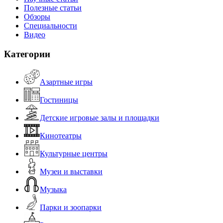
Полезные статьи
Обзоры
Специальности
Видео
Категории
Азартные игры
Гостиницы
Детские игровые залы и площадки
Кинотеатры
Культурные центры
Музеи и выставки
Музыка
Парки и зоопарки