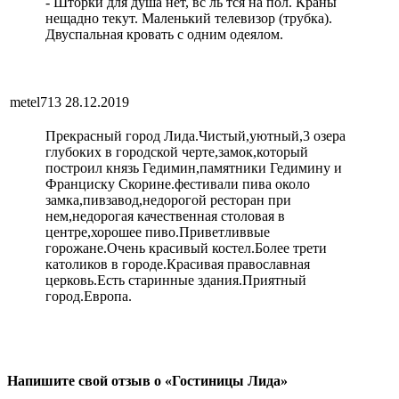
- Шторки для душа нет, вс ль тся на пол. Краны
нещадно текут. Маленький телевизор (трубка).
Двуспальная кровать с одним одеялом.
metel713
28.12.2019
Прекрасный город Лида.Чистый,уютный,3 озера
глубоких в городской черте,замок,который
построил князь Гедимин,памятники Гедимину и
Франциску Скорине.фестивали пива около
замка,пивзавод,недорогой ресторан при
нем,недорогая качественная столовая в
центре,хорошее пиво.Приветливвые
горожане.Очень красивый костел.Более трети
католиков в городе.Красивая православная
церковь.Есть старинные здания.Приятный
город.Европа.
Напишите свой отзыв о «Гостиницы Лида»