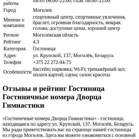
пн-пт 06:00–22:00; сб,вс 08:00–22:00
работы
Город
Могилев
спортивный центр, спортивные увлечения,
Мнение о
браслет, огромная благодарность, мокрая
компании
голова, доступные цены, хороший центр
Регион
Могилевская область
Рейтинг
4.3
Категория
Гостиница
Адрес
ул. Крупской, 137, Могилёв, Беларусь
Телефон
+375 22 272-94-75
бассейн; парковка; Wi-Fi; тренажёрный зал;
Особенности
оплата картой; сауна; салон красоты
Отзывы и рейтинг Гостиница
Гостиничные номера Дворца
Гимнастики
«Гостиничные номера Дворца Гимнастики» - гостиница,
находящаяся по адресу ул. Крупской, 137, Могилёв, Беларусь.
Мы рады приветствовать вас на странице нашей гостиницы
из города Могилев. Здесь вы можете ознакомиться с основной