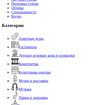
Полезные статьи
Обзоры
Специальности
Видео
Категории
Азартные игры
Гостиницы
Детские игровые залы и площадки
Кинотеатры
Культурные центры
Музеи и выставки
Музыка
Парки и зоопарки