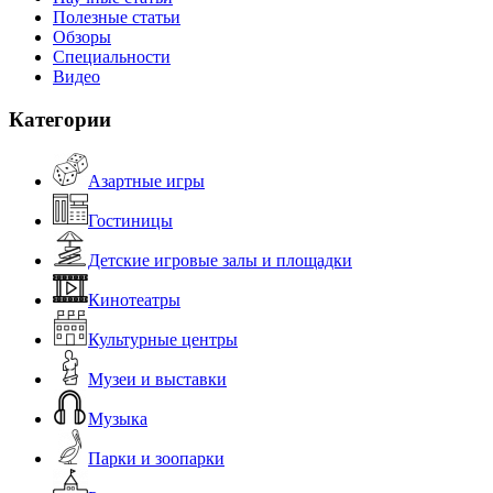
Полезные статьи
Обзоры
Специальности
Видео
Категории
Азартные игры
Гостиницы
Детские игровые залы и площадки
Кинотеатры
Культурные центры
Музеи и выставки
Музыка
Парки и зоопарки