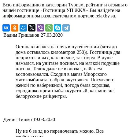
Всю информацию в категории Туризм, рейтинг и отзывы о
нашей гостинице «Гостиница УП ЖКХ» Вы найдете на
информационном развлекательном портале relaxby.su.
Вадим Гришанов
27.03.2020
Останавливался на ночь в путешествии (хотя до
дома оставалось километров 250)). Гостиница для
неприхотливых, как по мне, так норм. В душе
намылся, на унитазе посидел, на мягкой подушке
поспал. Телик даже не включал, вайфаем
воспользовался. Сходил в магаз Миорского
мясокомбината, набрал вкусняшек. Погуляли с
женой по набережной, погода была хорошая,
городишко приятный-аккуратный, как многие
белорусские райцентры.
Денис Тишко
19.03.2020
Ну не 6 зв зд но переночевать можно. Все
удобства есть.