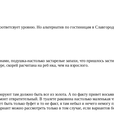
соответсвует уровню. Но альтернатив по гостиницам в Славгороде
и, подушка-настолько застарелые запахи, что пришлось застил
е, скорей расчитана на реб нка, чем на взрослого.
ируют там должно быть все из золота. А по факту привет восьми
монт отвратительный. В туалете раковина настолько маленькая ч
быть только буфет и то не факт, я там небыл и нечего немогу п
вариант можно рассмотреть только в том случае, если вариантов 