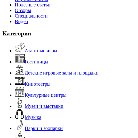
Полезные статьи
Обзоры
Специальности
Видео
Категории
Азартные игры
Гостиницы
Детские игровые залы и площадки
Кинотеатры
Культурные центры
Музеи и выставки
Музыка
Парки и зоопарки