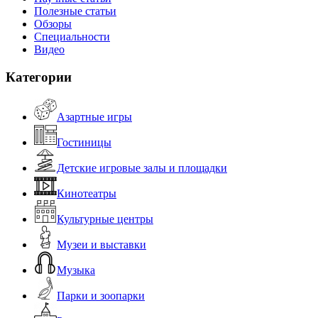
Полезные статьи
Обзоры
Специальности
Видео
Категории
Азартные игры
Гостиницы
Детские игровые залы и площадки
Кинотеатры
Культурные центры
Музеи и выставки
Музыка
Парки и зоопарки