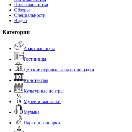
Полезные статьи
Обзоры
Специальности
Видео
Категории
Азартные игры
Гостиницы
Детские игровые залы и площадки
Кинотеатры
Культурные центры
Музеи и выставки
Музыка
Парки и зоопарки