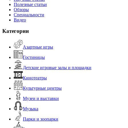
Полезные статьи
Обзоры
Специальности
Видео
Категории
Азартные игры
Гостиницы
Детские игровые залы и площадки
Кинотеатры
Культурные центры
Музеи и выставки
Музыка
Парки и зоопарки