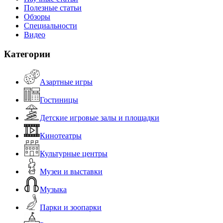
Полезные статьи
Обзоры
Специальности
Видео
Категории
Азартные игры
Гостиницы
Детские игровые залы и площадки
Кинотеатры
Культурные центры
Музеи и выставки
Музыка
Парки и зоопарки