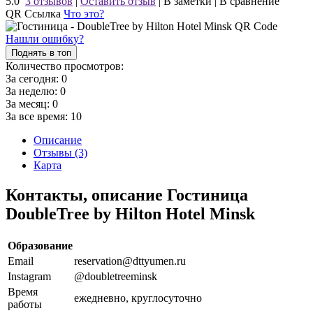
5.0
3 отзывов
|
Оставить отзыв
|
В заметки
|
В сравнение
QR Ссылка
Что это?
Нашли ошибку?
Поднять в топ
Количество просмотров:
За сегодня:
0
За неделю:
0
За месяц:
0
За все время:
10
Описание
Отзывы (3)
Карта
Контакты, описание Гостиница
DoubleTree by Hilton Hotel Minsk
Образование
Email
reservation@dttyumen.ru
Instagram
@doubletreeminsk
Время
ежедневно, круглосуточно
работы