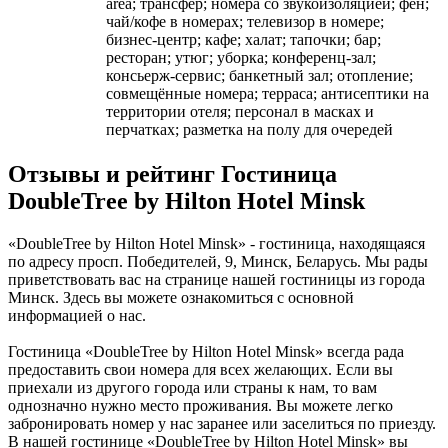
area; трансфер; номера со звукоизоляцией; фен;
чай/кофе в номерах; телевизор в номере;
бизнес-центр; кафе; халат; тапочки; бар;
ресторан; утюг; уборка; конференц-зал;
консьерж-сервис; банкетный зал; отопление;
совмещённые номера; терраса; антисептики на
территории отеля; персонал в масках и
перчатках; разметка на полу для очередей
Отзывы и рейтинг Гостиница
DoubleTree by Hilton Hotel Minsk
«DoubleTree by Hilton Hotel Minsk» - гостиница, находящаяся
по адресу просп. Победителей, 9, Минск, Беларусь. Мы рады
приветствовать вас на странице нашей гостиницы из города
Минск. Здесь вы можете ознакомиться с основной
информацией о нас.
Гостиница «DoubleTree by Hilton Hotel Minsk» всегда рада
предоставить свои номера для всех желающих. Если вы
приехали из другого города или страны к нам, то вам
однозначно нужно место проживания. Вы можете легко
забронировать номер у нас заранее или заселиться по приезду.
В нашей гостинице «DoubleTree by Hilton Hotel Minsk» вы