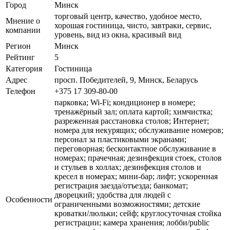
Город
Минск
торговый центр, качество, удобное место,
Мнение о
хорошая гостиница, чисто, завтраки, сервис,
компании
уровень, вид из окна, красивый вид
Регион
Минск
Рейтинг
5
Категория
Гостиница
Адрес
просп. Победителей, 9, Минск, Беларусь
Телефон
+375 17 309-80-00
парковка; Wi-Fi; кондиционер в номере;
тренажёрный зал; оплата картой; химчистка;
разреженная расстановка столов; Интернет;
номера для некурящих; обслуживание номеров;
персонал за пластиковыми экранами;
переговорная; бесконтактное обслуживание в
номерах; прачечная; дезинфекция стоек, столов
и стульев в холлах; дезинфекция столов и
кресел в номерах; мини-бар; лифт; ускоренная
регистрация заезда/отъезда; банкомат;
дворецкий; удобства для людей с
Особенности
ограниченными возможностями; детские
кроватки/люльки; сейф; круглосуточная стойка
регистрации; камера хранения; лобби/public