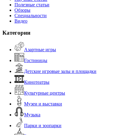
Полезные статьи
Обзоры
Специальности
Видео
Категории
Азартные игры
Гостиницы
Детские игровые залы и площадки
Кинотеатры
Культурные центры
Музеи и выставки
Музыка
Парки и зоопарки