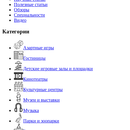
Полезные статьи
Обзоры
Специальности
Видео
Категории
Азартные игры
Гостиницы
Детские игровые залы и площадки
Кинотеатры
Культурные центры
Музеи и выставки
Музыка
Парки и зоопарки