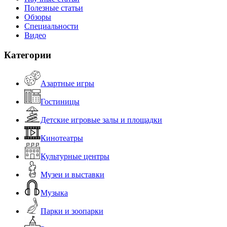
Полезные статьи
Обзоры
Специальности
Видео
Категории
Азартные игры
Гостиницы
Детские игровые залы и площадки
Кинотеатры
Культурные центры
Музеи и выставки
Музыка
Парки и зоопарки