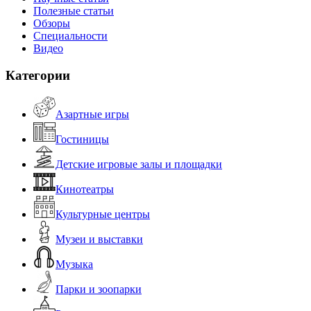
Полезные статьи
Обзоры
Специальности
Видео
Категории
Азартные игры
Гостиницы
Детские игровые залы и площадки
Кинотеатры
Культурные центры
Музеи и выставки
Музыка
Парки и зоопарки