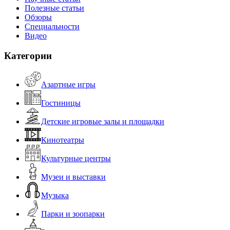
Полезные статьи
Обзоры
Специальности
Видео
Категории
Азартные игры
Гостиницы
Детские игровые залы и площадки
Кинотеатры
Культурные центры
Музеи и выставки
Музыка
Парки и зоопарки