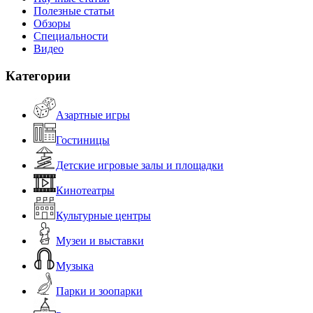
Полезные статьи
Обзоры
Специальности
Видео
Категории
Азартные игры
Гостиницы
Детские игровые залы и площадки
Кинотеатры
Культурные центры
Музеи и выставки
Музыка
Парки и зоопарки