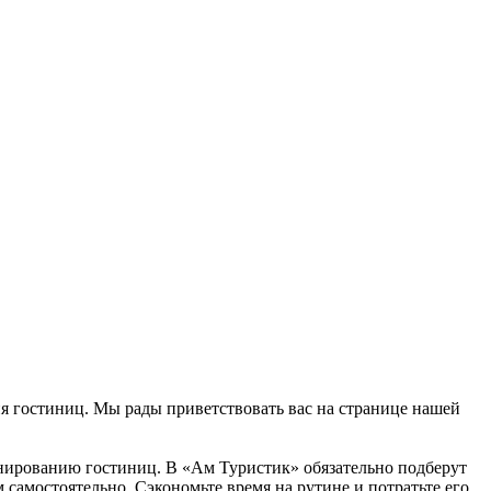
ния гостиниц. Мы рады приветствовать вас на странице нашей
ронированию гостиниц. В «Ам Туристик» обязательно подберут
 самостоятельно. Сэкономьте время на рутине и потратьте его