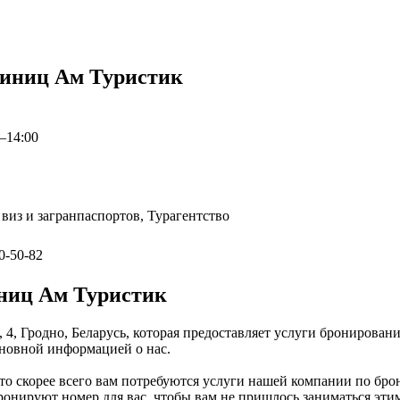
тиниц Ам Туристик
0–14:00
из и загранпаспортов, Турагентство
0-50-82
ниц Ам Туристик
, 4, Гродно, Беларусь, которая предоставляет услуги бронирова
сновной информацией о нас.
, то скорее всего вам потребуются услуги нашей компании по б
ронируют номер для вас, чтобы вам не пришлось заниматься этим