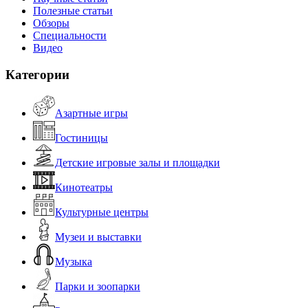
Полезные статьи
Обзоры
Специальности
Видео
Категории
Азартные игры
Гостиницы
Детские игровые залы и площадки
Кинотеатры
Культурные центры
Музеи и выставки
Музыка
Парки и зоопарки