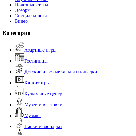
Полезные статьи
Обзоры
Специальности
Видео
Категории
Азартные игры
Гостиницы
Детские игровые залы и площадки
Кинотеатры
Культурные центры
Музеи и выставки
Музыка
Парки и зоопарки