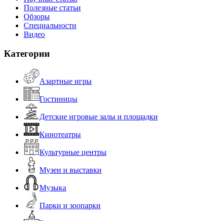
Полезные статьи
Обзоры
Специальности
Видео
Категории
Азартные игры
Гостиницы
Детские игровые залы и площадки
Кинотеатры
Культурные центры
Музеи и выставки
Музыка
Парки и зоопарки