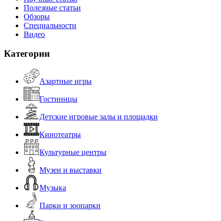
Полезные статьи
Обзоры
Специальности
Видео
Категории
Азартные игры
Гостиницы
Детские игровые залы и площадки
Кинотеатры
Культурные центры
Музеи и выставки
Музыка
Парки и зоопарки