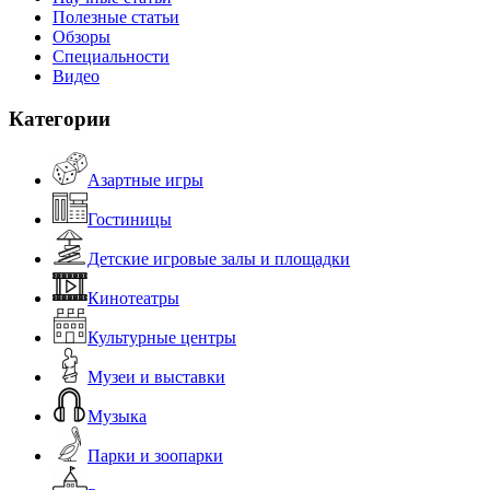
Полезные статьи
Обзоры
Специальности
Видео
Категории
Азартные игры
Гостиницы
Детские игровые залы и площадки
Кинотеатры
Культурные центры
Музеи и выставки
Музыка
Парки и зоопарки