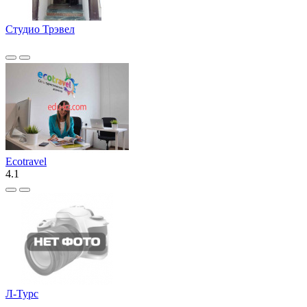
Студио Трэвел
Ecotravel
4.1
Л-Турс