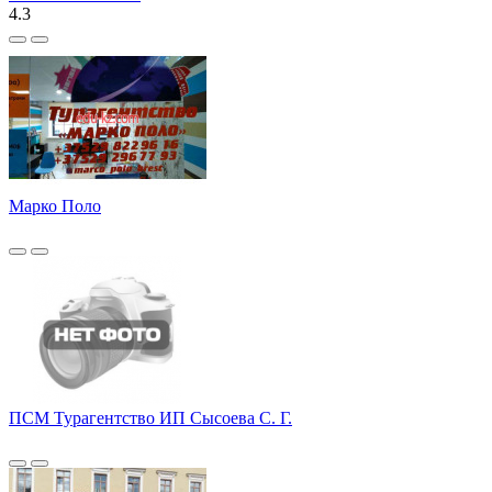
4.3
Марко Поло
ПСМ Турагентство ИП Сысоева С. Г.