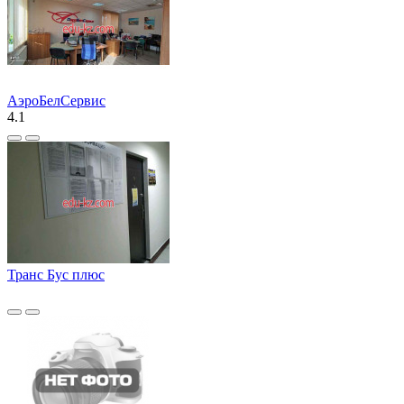
АэроБелСервис
4.1
Транс Бус плюс