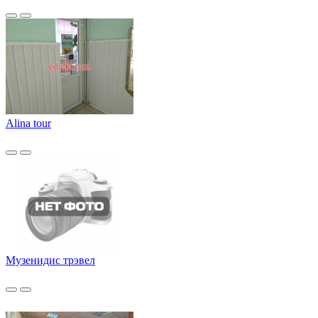
Alina tour
Музенидис трэвел