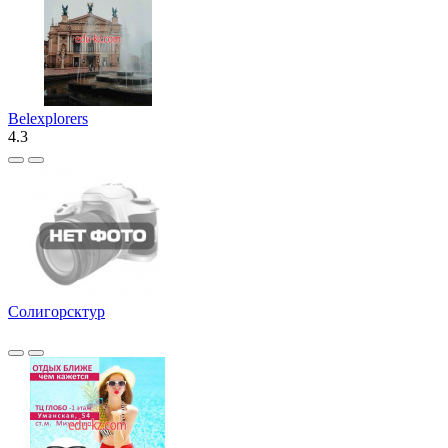
Belexplorers
4.3
Солигорсктур