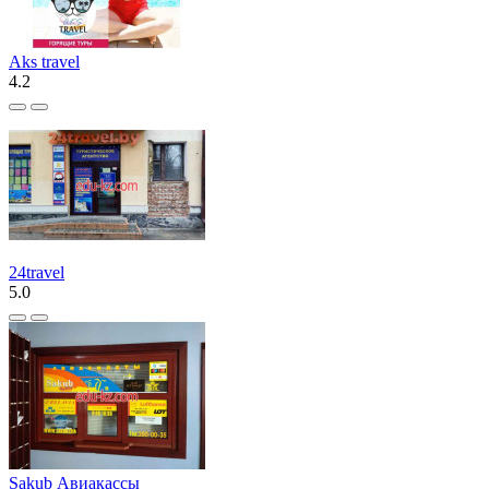
Aks travel
4.2
24travel
5.0
Sakub Авиакассы