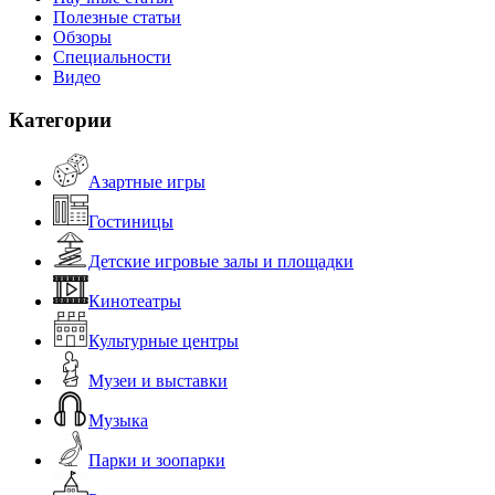
Полезные статьи
Обзоры
Специальности
Видео
Категории
Азартные игры
Гостиницы
Детские игровые залы и площадки
Кинотеатры
Культурные центры
Музеи и выставки
Музыка
Парки и зоопарки